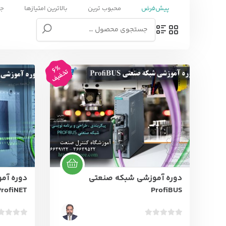
پیش‌فرض
محبوب ترین
بالاترین امتیازها
جد
6%
تخفیف
دوره آموزشی شبکه صنعتی
دوره آم
ProfiNET
ProfiBUS
ب