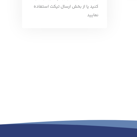
ایانی به
ر حوزه
کنید یا از بخش ارسال تیکت استفاده
دارای
رونیک
 است.
نمایید
قط یک
ید. در
حدود و
ه همراه
 فعال