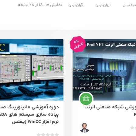
نمایش 10–18 از 28 نتیجه
یدترین
ارزان‌ترین
گران‌ترین
9%
تخفیف
وزشی شبکه صنعتی اترنت
دوره آموزشی مانیتورینگ صن
نرم افزار WinCC زیمنس
ب