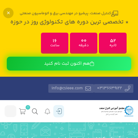
کنترل صنعت، پیشرو در مهندسی برق و اتوماسیون صنعتی
* تخصصی ترین دوره های تکنولوژی روز در حوزه مهندسی 
16
00
50
ثانیه
دقیقه
ساعت
هم اکنون ثبت نام کنید
info@csieee.com
03136639122
0