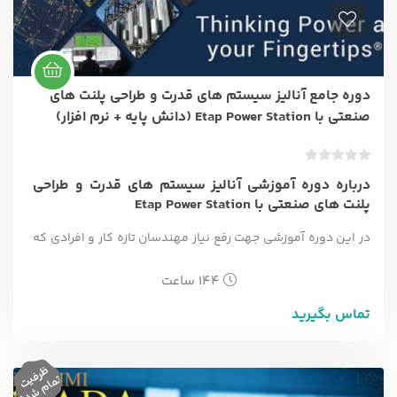
دوره جامع آنالیز سیستم های قدرت و طراحی پلنت های
صنعتی با Etap Power Station (دانش پایه + نرم افزار)
ب
درباره دوره آموزشی آنالیز سیستم های قدرت و طراحی
د
پلنت های صنعتی با Etap Power Station
و
ن
در این دوره آموزشی جهت رفع نیاز مهندسان تازه کار و افرادی که
ا
دانش پیه پیش نیاز این دوره را ندارند، علاوه بر آموزش کار با نرم
م
144 ساعت
ت
افزار Etap Power Station ، دانش پایه و تئوری پیش نیاز طراحی
ی
پلنت های صنعتی شامل محاسبات اتصال کوتاه ، سایزینگ کابل ،
تماس بگیرید
ا
سیستم های ارتینک ، رله و حفاظت ، آنالیز پخش بار و … آموزش
ز
0
داده می شود. نرم افزار Etap power station یکی از نرم افزارهای
ظ
رف
ت
م
ام
ش
د
ر
ی
ت
!
قدرتمند و در عین حال انعطاف پذیر در تحلیل و آنالیز سیستمهای
ا