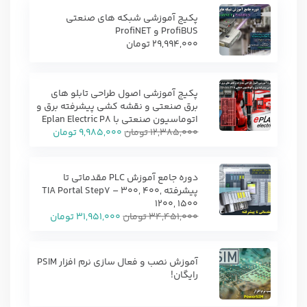
پکیج آموزشی شبکه های صنعتی
ProfiBUS و ProfiNET
29,994,000
تومان
پکیج آموزشی اصول طراحی تابلو های
برق صنعتی و نقشه کشی پیشرفته برق و
اتوماسیون صنعتی با Eplan Electric P8
12,385,000
تومان
9,985,000
تومان
دوره جامع آموزش PLC مقدماتی تا
پیشرفته TIA Portal Step7 – 300, 400,
1200, 1500
34,451,000
تومان
31,951,000
تومان
آموزش نصب و فعال سازی نرم افزار PSIM
رایگان!