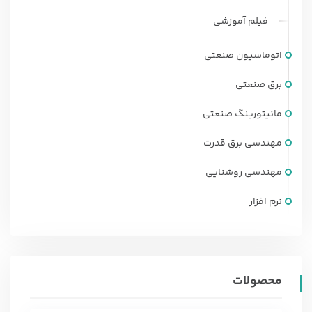
حداقل ميزان تحصيلات
: فوق ديپلم و بالاتر مهندسی برق (کلیه
فیلم آموزشی
گرايش هاي قدرت ، كنترل ، الكترونيك و مخابرات) ، مکانیک ،
مکاترونیک و کامپیوتر
حداقل توانايي جسمي
: توانایی کار با
اتوماسیون صنعتی
کامپیوتر ( کم توانایی های جسمی و حرکتی مانعی برای فراگیری
برق صنعتی
این مهارت نیست)
مهارت هاي پيش نياز
: دوره آموزشی PLC دلتا
سطح مقدماتی
توصیه مهم
: توصیه می شود جهت آشنایی با
مانیتورینگ صنعتی
اصول تابلو سازی ، مدارات قدرت و اصول راه اندازی انواع موتور و
مهندسی برق قدرت
بار های الکتریکی در دوره آموزشی اصول طراحی تابلو های برق
صنعتی نیز شرکت نمایید ولی از آنجا که بدون نیاز به آشنایی با
مهندسی روشنایی
مدارات فرمان ، روش های اصولی برنامه نویسی به شما آموزش
نرم افزار
داده می شود نیازی به دانش طراحی مدارات فرمان پیش از دوره
PLC نیست.
محصولات