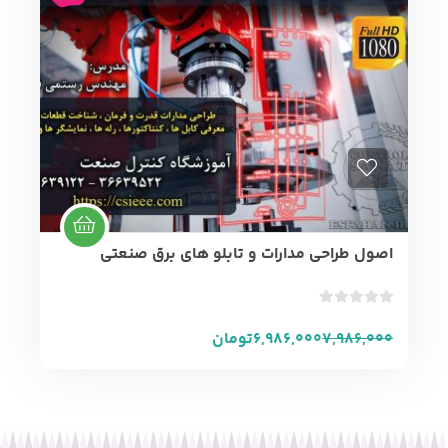
ت
ی
ا
ز
0
ر
ا
ی
اصول طراحی مدارات و تابلو های برق صنعتی
ب
د
7,986,000
6,986,000
تومان
و
ن
ا
م
ت