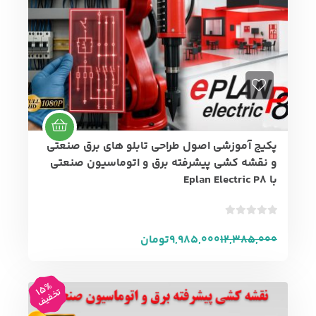
پکیج آموزشی اصول طراحی تابلو های برق صنعتی
و نقشه کشی پیشرفته برق و اتوماسیون صنعتی
با Eplan Electric P8
ب
د
12,385,000
9,985,000
تومان
و
ن
ا
15%
تخفیف
م
ت