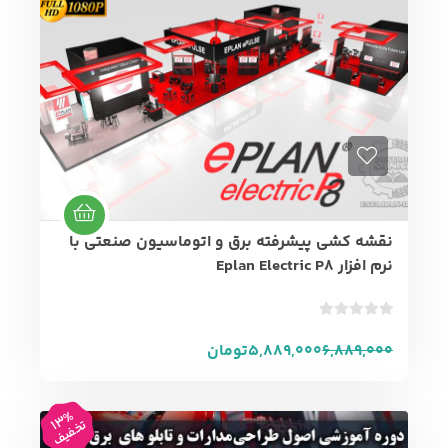
ی
ا
ز
0
ر
ا
ی
نقشه کشی پیشرفته برق و اتوماسیون صنعتی با
نرم افزار Eplan Electric P8
ب
د
6,889,000
5,889,000
تومان
و
ن
ا
13%
تخفیف
م