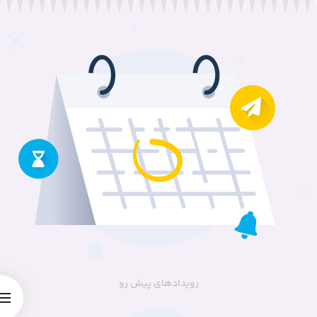
ی
ا
ز
0
ر
ا
ی
رویدادهای پیش رو